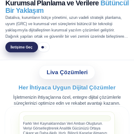
Kurumsal Planlama ve Verilere
Bütüncül
Bir Yaklaşım
Dataliva, kurumların bütçe yönetimi, uzun vadeli stratejik planlama,
uyum (GRC) ve kurumsal veri süreçlerini bütüncül bir teknoloji
yaklaşımıyla dijitalleştiren kurumsal yazılım çözümleri geliştirir.
Dağınık yapıları ortak ve güvenilir bir veri zemini üzerinde birleştirerek,
sürdürülebilir raporlama ve kontrollü karar alma altyapısı oluşturur.
İletişime Geç
Liva Çözümleri
Her İhtiyaca Uygun Dijital Çözümler
İşletmenizin ihtiyaçlarına özel, entegre dijital çözümlerle
süreçlerinizi optimize edin ve rekabet avantajı kazanın.
Farklı Veri Kaynaklarından Veri Ambarı Oluşturun.
LivaClick
Veriyi Görselleştirerek Analitik Gücünüzü Ortaya
Çıkarır ve Daha Akıllı, Hızlı, Bilinçli Kararlar Almanızı