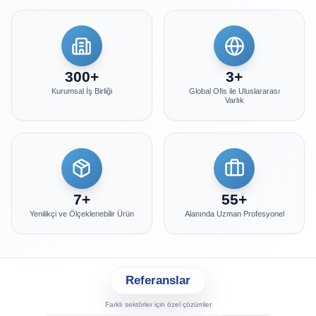
300
+
3
+
Kurumsal İş Birliği
Global Ofis ile Uluslararası
Varlık
7
+
55
+
Yenilikçi ve Ölçeklenebilir Ürün
Alanında Uzman Profesyonel
Referanslar
Farklı sektörler için özel çözümler