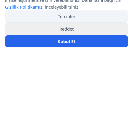
Gizlilik Politikamızı
inceleyebilirsiniz.
Önemli Bağlantılar
Resmi Bilgiler
Tercihler
Biruni Teknopark
Hakkımızda
info@dataliva.com
Reddet
Çözümlerimiz
+90 850 888 38 85
Kabul Et
Referanslarımız
Medya Dünyası
Destek
Akademi
Gizlilik Politikası