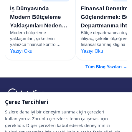
İş Dünyasında
Finansal Denetimi
Modern Bütçeleme
Güçlendirmek: Büt
Yaklaşımları Neden
Departmanına İhti
Modern bütçeleme
Bütçe departmanına duyul
Kritik Öneme
Duyan Şirketler Nas
yaklaşımları, şirketlerin
ihtiyaç, şirketin ölçeği ve
Sahiptir?
Belirlenir?
yalnızca finansal kontrol
finansal karmaşıklığına bağ
sağlamasını değil, aynı
olarak değişir. Büyük ve ç
Yazıyı Oku
Yazıyı Oku
zamanda stratejik karar alma
birimli organizasyonlarda 
ve risk yönetimini
departmanı, kaynakların
Tüm Blog Yazıları →
güçlendirmesini sağlar.
stratejik hedeflerle uyumlu
LivaBudget, veriye dayalı,
kullanılmasını sağlayarak
esnek ve kurumsal ölçekte
sürdürülebilir büyümeyi
bütçe yönetimiyle sürdürülebilir
destekler. D…
başarıyı…
Çerez Tercihleri
Dataliva, ileri seviye veri, analitik ve yapay zekâ çözümleriyle
işletmelerin dijital dönüşümünü hızlandırır; daha akıllı
Sizlere daha iyi bir deneyim sunmak için çerezleri
kararlar, sürdürülebilir büyüme ve uzun vadeli başarı için
kullanıyoruz. Zorunlu çerezler sitenin çalışması için
güçlü bir temel oluşturur.
gereklidir. Diğer çerezleri kabul ederek deneyiminizi
kişiselleştirmemize izin verebilirsiniz. Daha fazla bilgi için