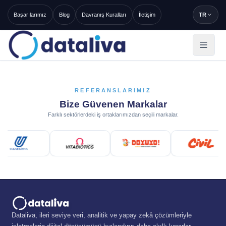
Başarılarımız
Blog
Davranış Kuralları
İletişim
TR
REFERANSLARIMIZ
Bize Güvenen Markalar
Farklı sektörlerdeki iş ortaklarımızdan seçili markalar.
Dataliva, ileri seviye veri, analitik ve yapay zekâ çözümleriyle