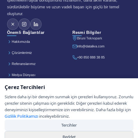
işletmelerin dijital dönüşümünü hızlandırır; daha akıllı kararlar,
sürdürülebilir büyüme ve uzun vadeli başarı için güçlü bir temel
oluşturur.
Önemli Bağlantılar
Resmi Bilgiler
Biruni Teknopark
Hakkımızda
info@dataliva.com
Çözümlerimiz
+90 850 888 38 85
Referanslarımız
Medya Dünyası
Çerez Tercihleri
Destek
Sizlere daha iyi bir deneyim sunmak için çerezleri kullanıyoruz. Zorunlu
Akademi
çerezler sitenin çalışması için gereklidir. Diğer çerezleri kabul ederek
Gizlilik Politikası
deneyiminizi kişiselleştirmemize izin verebilirsiniz. Daha fazla bilgi için
Gizlilik Politikamızı
inceleyebilirsiniz.
Tercihler
Reddet